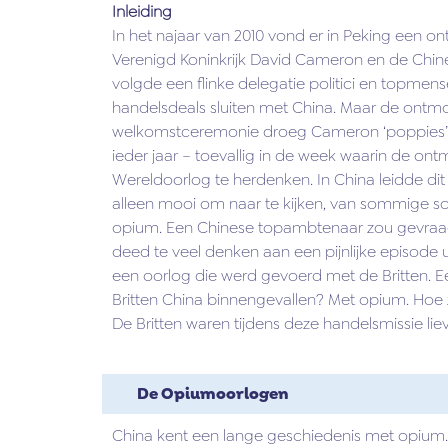
Inleiding
In het najaar van 2010 vond er in Peking een o
Verenigd Koninkrijk David Cameron en de Chine
volgde een flinke delegatie politici en topmense
handelsdeals sluiten met China. Maar de ontmoet
welkomstceremonie droeg Cameron ‘poppies’ – 
ieder jaar – toevallig in de week waarin de on
Wereldoorlog te herdenken. In China leidde dit g
alleen mooi om naar te kijken, van sommige
opium. Een Chinese topambtenaar zou gevraa
deed te veel denken aan een pijnlijke episode 
een oorlog die werd gevoerd met de Britten. E
Britten China binnengevallen? Met opium. Hoe zi
De Britten waren tijdens deze handelsmissie lie
De Opiumoorlogen
China kent een lange geschiedenis met opium. S