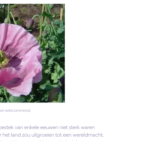
on:wikicommons)
sbestek van enkele eeuwen niet sterk waren
het land zou uitgroeien tot een wereldmacht.