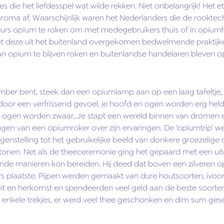
s die het liefdesspel wat wilde rekken. Niet onbelangrijk! Het 
aroma af. Waarschijnlijk waren het Nederlanders die de rookte
s opium te roken om met medegebruikers thuis of in opiumh
 deze uit het buitenland overgekomen bedwelmende praktijken
van opium te blijven roken en buitenlandse handelaren bleven 
mber bent, steek dan een opiumlamp aan op een laag tafeltje, 
n door een verfrissend gevoel, je hoofd en ogen worden erg he
e ogen worden zwaar…Je stapt een wereld binnen van dromen en 
ingen van een opiumroker over zijn ervaringen. De ‘opiumtrip’ 
enstelling tot het gebruikelijke beeld van donkere groezelige
tonen. Net als de theeceremonie ging het gepaard met een uitg
ende manieren kon bereiden. Hij deed dat boven een zilveren 
rs plaatste. Pijpen werden gemaakt van dure houtsoorten, ivoor 
t en herkomst en spendeerden veel geld aan de beste soorten
 enkele trekjes, er werd veel thee geschonken en dim sum ges