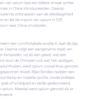
eten van opium laat een bittere smaak achter,
chniek in China introduceerden. Daarop
uizen te ontsnappen aan de alledaagsheid
 en liet de import van opium in 1729
opium naar China smokkelen.
neem een comfortabele positie in, laat de pijp
lder. Daarna volgt een aangename staat van
fantasieën, vrij als een geest: wat een
werd door de Chinezen ook wel ‘het opstijgen
 opiumhuizen, werd opium vooral thuis gerookt.
esponnen ritueel. Rijke families hadden een
opiumlamp en maakte zachte, ronde bolletjes
jade of schildpad en sierlijk gedecoreerd.
 opium. Meestal werd opium gerookt als er
erveerd.