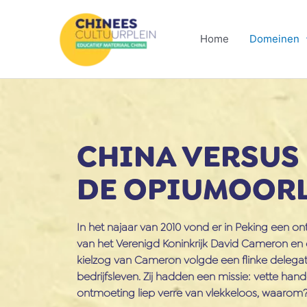
Ga
naar
Home
Domeinen
de
inhoud
CHINA VERSUS 
DE OPIUMOOR
In het najaar van 2010 vond er in Peking een o
van het Verenigd Koninkrijk David Cameron en d
kielzog van Cameron volgde een flinke delegati
bedrijfsleven. Zij hadden een missie: vette han
ontmoeting liep verre van vlekkeloos, waarom? 