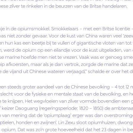
inese zilver te rinkelen in de beurzen van de Britse handelaren.
je in de opiumsmokkel. Smokkelaars – met een Britse licentie
as niet zonder gevaar. Voor de kust van China waren veel ‘zeewe
 hun kas een beetje bij te vullen of gigantische vloten van t
en, werd de opium op een eilandje voor de kust uitgeladen, van
ese marine hoefde men niet te vrezen. Vaak was er genoeg sme
p afkoersten, maar als je dan vertrok, zorgde de marine dat z
 de vijand uit Chinese wateren verjaagd,” schalde er over het 
en steeds groter aandeel van de Chinese bevolking – 4 tot 12 m
was slecht voor de fysieke en mentale staat van de bevolking, 
e knijpen. Het wegvloeien van zilver vormde bovendien een
af keizer Daoguang (regeringsperiode: 1820 – 1850) de ambten
 en van mening dat de ‘opiumplaag’ erger was dan overstrominge
ptielen, honden en zwijnen’. Lin Zexu sloot opiumhuizen, dwong 
 opium. Dat was zo’n grote hoeveelheid dat het 23 dagen in be