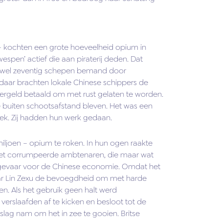
 – kochten een grote hoeveelheid opium in
spen’ actief die aan piraterij deden. Dat
ot wel zeventig schepen bemand door
 daar brachten lokale Chinese schippers de
ergeld betaald om met rust gelaten te worden.
e buiten schootsafstand bleven. Het was een
dek. Zij hadden hun werk gedaan.
iljoen – opium te roken. In hun ogen raakte
en het corrumpeerde ambtenaren, die maar wat
 gevaar voor de Chinese economie. Omdat het
aar Lin Zexu de bevoegdheid om met harde
n. Als het gebruik geen halt werd
verslaafden af te kicken en besloot tot de
slag nam om het in zee te gooien. Britse