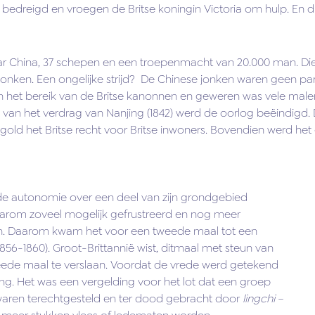
dreigd en vroegen de Britse koningin Victoria om hulp. En di
aar China, 37 schepen en een troepenmacht van 20.000 man. D
e jonken. Een ongelijke strijd? De Chinese jonken waren geen 
n het bereik van de Britse kanonnen en geweren was vele male
 van het verdrag van Nanjing (1842) werd de oorlog beëindigd. 
 gold het Britse recht voor Britse inwoners. Bovendien werd he
 de autonomie over een deel van zijn grondgebied
aarom zoveel mogelijk gefrustreerd en nog meer
en. Daarom kwam het voor een tweede maal tot een
6-1860). Groot-Brittannië wist, ditmaal met steun van
weede maal te verslaan. Voordat de vrede werd getekend
ng. Het was een vergelding voor het lot dat een groep
waren terechtgesteld en ter dood gebracht door
lingchi
–