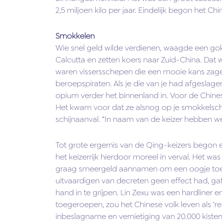
2,5 miljoen kilo per jaar. Eindelijk begon het Ch
Smokkelen
Wie snel geld wilde verdienen, waagde een gok
Calcutta en zetten koers naar Zuid-China. Dat w
waren vissersschepen die een mooie kans zagen
beroepspiraten. Als je die van je had afgeslag
opium verder het binnenland in. Voor de Chin
Het kwam voor dat ze alsnog op je smokkelschi
schijnaanval. “In naam van de keizer hebben we
Tot grote ergernis van de Qing-keizers begon e
het keizerrijk hierdoor moreel in verval. Het 
graag smeergeld aannamen om een oogje toe t
uitvaardigen van decreten geen effect had, g
hand in te grijpen. Lin Zexu was een hardliner
toegeroepen, zou het Chinese volk leven als ‘re
inbeslagname en vernietiging van 20.000 kisten