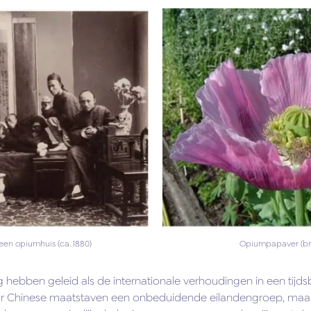
Opiumpapaver (br
een opiumhuis (ca. 1880)
 hebben geleid als de internationale verhoudingen in een tijd
ar Chinese maatstaven een onbeduidende eilandengroep, maar 