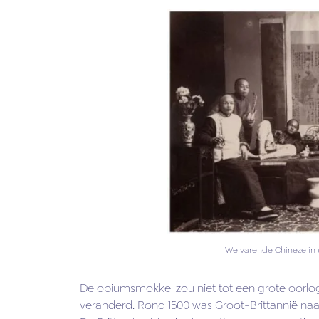
Welvarende Chineze in 
De opiumsmokkel zou niet tot een grote oorlog
veranderd. Rond 1500 was Groot-Brittannië na