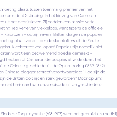
ntmoeting plaats tussen toenmalig premier van het
se president Xi Jinping. In het kielzog van Cameron
n uit het bedrijfsleven. Zij hadden een missie: vette
ing liep verre van vlekkeloos, want tijdens de officiële
klaprozen – op zijn revers. Britten dragen de poppies
tmoeting plaatsvond – om de slachtoffers uit de Eerste
ebruik echter tot veel ophef. Poppies zijn namelijk niet
 soorten wordt een bedwelmend goedje gemaakt –
gd hebben of Cameron de poppies af wilde doen, het
uit de Chinese geschiedenis: de Opiumoorlog (1839-1842),
en Chinese blogger schreef verontwaardigd: “Hoe zijn de
jn de Britten ooit rijk en sterk geworden? Door opium.”
ver niet herinnerd aan deze episode uit de geschiedenis.
inds de Tang-dynastie (618-907) werd het gebruikt als medicijn,