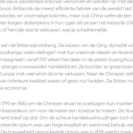
nde eeuw aanzienlijke kolonies verworven en werden rijk met de
 Groot-Brittannië de meest efficiënte fabriek van de wereld h
 kolonies, en voormalige kolonies, maar ook China oefende een 
r kregen dollartekens in hun ogen als ze aan het keizerrijk Chi
 of hemdje wist te verkopen, was je schathemelrijk.
n de Britse exportdrang. De keizers van de Qing-dynastie wi
roodharige vreemdelingen’ met hun vreemde ideeën en levensw
gnieën vanaf 1757 alleen handelen in de plaats Guangzhou. D
strenge voorwaarden handeldrijven. Ze kochten er grote hoevee
ropa met veel winst door te verkopen. Maar de Chinezen zelf
 van inferieure kwaliteit waren of geen nut hadden. De Britten 
tse economie.
 1793 en 1816) om de Chinezen ervan te overtuigen hun markten
e ambassadeurs om voor de keizer een
kowtow
te maken. De ritue
rkt bleef op slot. Om de scheve handelsverhoudingen toch in b
orteerde opium was van hoge kwaliteit en werd met behulp va
De hoeveelheid gesmokkelde opium was in 1839 veertig maal g