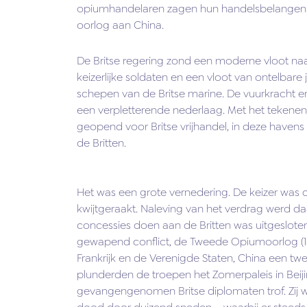
opiumhandelaren zagen hun handelsbelangen be
oorlog aan China.
De Britse regering zond een moderne vloot n
keizerlijke soldaten en een vloot van ontelbar
schepen van de Britse marine. De vuurkracht e
een verpletterende nederlaag. Met het tekenen
geopend voor Britse vrijhandel, in deze havens
de Britten.
Het was een grote vernedering. De keizer was
kwijtgeraakt. Naleving van het verdrag werd d
concessies doen aan de Britten was uitgeslot
gewapend conflict, de Tweede Opiumoorlog (185
Frankrijk en de Verenigde Staten, China een t
plunderden de troepen het Zomerpaleis in Beiji
gevangengenomen Britse diplomaten trof. Zij 