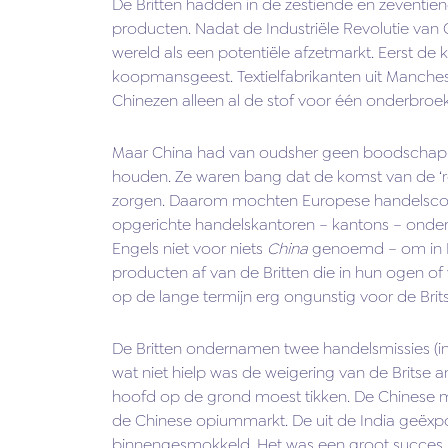
De Britten hadden in de zestiende en zeventie
producten. Nadat de Industriële Revolutie van
wereld als een potentiële afzetmarkt. Eerst de
koopmansgeest. Textielfabrikanten uit Mancheste
Chinezen alleen al de stof voor één onderbroek
Maar China had van oudsher geen boodschap aa
houden. Ze waren bang dat de komst van de ‘
zorgen. Daarom mochten Europese handelscompa
opgerichte handelskantoren – kantons – onder 
Engels niet voor niets
China
genoemd – om in Eu
producten af van de Britten die in hun ogen of
op de lange termijn erg ongunstig voor de Bri
De Britten ondernamen twee handelsmissies (in
wat niet hielp was de weigering van de Brits
hoofd op de grond moest tikken. De Chinese ma
de Chinese opiummarkt. De uit de India geëxp
binnengesmokkeld. Het was een groot succes. 