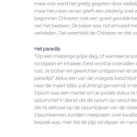
maar ook werd het gretig gegeten door stelletje
maar het roken ervan geeft een plezierig zoet 
begonnen Chinezen met een goed gevulde beur
van het bestaan. De keizer was
not amused
met
verbieden. Dat weerhield de Chinezen er niet 
Het paradijs
“Op een miezerige grijze dag, of wanneer je so
rondgaan en inhaleer. Eerst word je overvalle
rust. Je botten en gewrichten ontspannen en j
paradijs!” Aldus een van de vroegste beschrijv
naar de maan’ (dào yuè zhōng) genoemd. In teg
Opium was een manier om je sociale status te 
opiumchef in dienst die de opium op verschill
die hij delicaat op de opiumpijpen van de roke
Opiumkenners konden meepraten over kwalitei
bezoek was, men liet de pijp rondgaan en nam