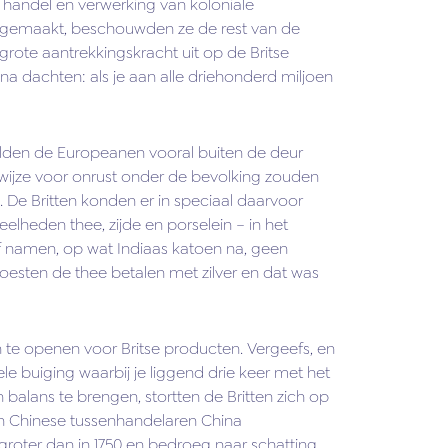
 handel en verwerking van koloniale
ad gemaakt, beschouwden ze de rest van de
grote aantrekkingskracht uit op de Britse
na dachten: als je aan alle driehonderd miljoen
lden de Europeanen vooral buiten de deur
ijze voor onrust onder de bevolking zouden
e Britten konden er in speciaal daarvoor
lheden thee, zijde en porselein – in het
 namen, op wat Indiaas katoen na, geen
moesten de thee betalen met zilver en dat was
 te openen voor Britse producten. Vergeefs, en
le buiging waarbij je liggend drie keer met het
alans te brengen, stortten de Britten zich op
n Chinese tussenhandelaren China
roter dan in 1750 en bedroeg naar schatting