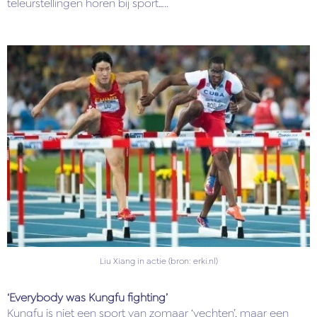
teleurstellingen horen bij sport…..
Liu Xiang in actie (bron: erki.nl)
‘Everybody was Kungfu fighting’
Kungfu is niet een sport van zomaar ‘vechten’, maar een