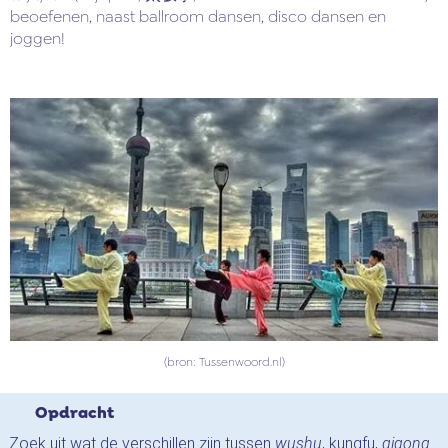
beoefenen, naast ballroom dansen, disco dansen en
joggen!
(bron: Tussenwoord.nl)
Opdracht
Zoek uit wat de verschillen zijn tussen
wushu
, kungfu,
qigong