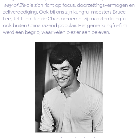
way of life
die zich richt op focus, doorzettingsvermogen en
zelfverdediging. Ook bij ons zijn kungfu-meesters Bruce
Lee, Jet Li en Jackie Chan beroemd: zij maakten kungfu
ook buiten China razend populair. Het genre kungfu-film
werd een begrip, waar velen plezier aan beleven.