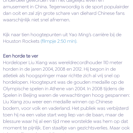
onderdeel geworden van het dagelijks leven en
amusement in China. Tegenwoordig is de sport populairder
dan ooit en zal zijn grote schare van diehard Chinese fans
waarschijnlijk niet snel afnemen.
Kijk naar tien hoogtepunten uit Yao Ming’s carrière bij de
Houston Rockets
(filmpje 2:50 min).
Een horde te ver
Hordeloper Liu Xiang was wereldrecordhouder 110 meter
horden in de jaren 2004, 2008 en 2012. Hij begon in de
atletiek als hoogspringer maar richtte zich al vrij snel op
hordelopen. Hoogtepunt was de gouden medaille op de
Olympische spelen in Athene van 2004. In 2008 tijdens de
Spelen in Beijing waren de verwachtingen hoog gespannen:
Liu Xiang zou weer een medaille winnen op Chinese
bodem, voor volk en vaderland. Het publiek was verbijsterd
toen hij na een valse start weg liep van de baan, maar de
blessure waar hij al een tijd mee worstelde was hem op dat
moment te pijnlijk. Een staaltje van gezichtsverlies. Maar ook