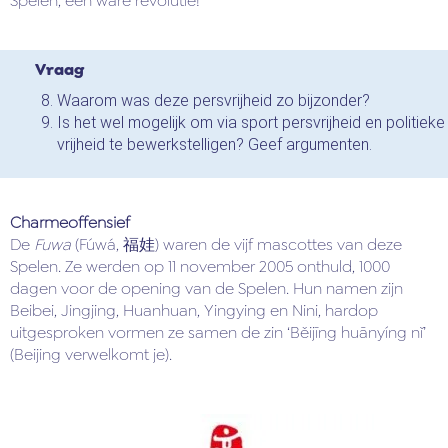
Spelen, een ware revolutie!
Vraag
Waarom was deze persvrijheid zo bijzonder?
Is het wel mogelijk om via sport persvrijheid en politieke
vrijheid te bewerkstelligen? Geef argumenten.
Charmeoffensief
De
Fuwa
(Fúwá, 福娃) waren de vijf mascottes van deze
Spelen. Ze werden op 11 november 2005 onthuld, 1000
dagen voor de opening van de Spelen. Hun namen zijn
Beibei, Jingjing, Huanhuan, Yingying en Nini, hardop
uitgesproken vormen ze samen de zin ‘Běijīng huānyíng nǐ’
(Beijing verwelkomt je).