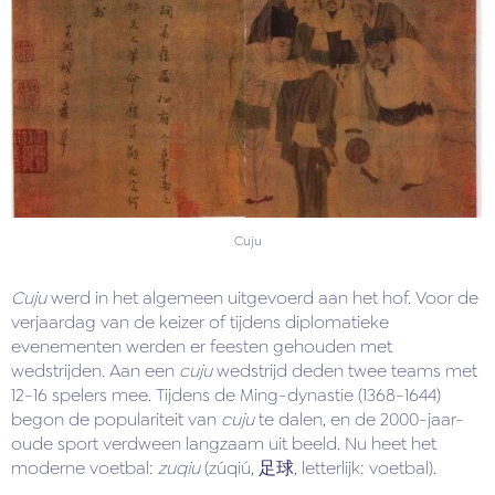
Cuju
Cuju
werd in het algemeen uitgevoerd aan het hof. Voor de
verjaardag van de keizer of tijdens diplomatieke
evenementen werden er feesten gehouden met
wedstrijden. Aan een
cuju
wedstrijd deden twee teams met
12-16 spelers mee. Tijdens de Ming-dynastie (1368-1644)
begon de populariteit van
cuju
te dalen, en de 2000-jaar-
oude sport verdween langzaam uit beeld. Nu heet het
moderne voetbal:
zuqiu
(zúqiú, 足球, letterlijk: voetbal).