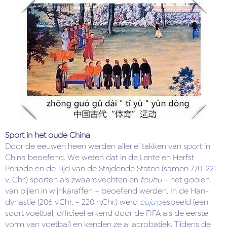
Sport in het oude China
Door de eeuwen heen werden allerlei takken van sport in
China beoefend. We weten dat in de Lente en Herfst
Periode en de Tijd van de Strijdende Staten (samen 770-221
v. Chr.) sporten als zwaardvechten en
touhu
– het gooien
van pijlen in wijnkaraffen – beoefend werden. In de Han-
dynastie (206 v.Chr. – 220 n.Chr.) werd
cuju
gespeeld (een
soort voetbal, officieel erkend door de FIFA als de eerste
vorm van voetbal) en kenden ze al acrobatiek. Tijdens de