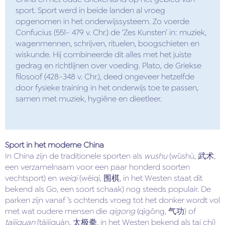
sport. Sport werd in beide landen al vroeg
opgenomen in het onderwijssysteem. Zo voerde
Confucius (551- 479 v. Chr.) de ‘Zes Kunsten’ in: muziek,
wagenmennen, schrijven, rituelen, boogschieten en
wiskunde. Hij combineerde dit alles met het juiste
gedrag en richtlijnen over voeding. Plato, de Griekse
filosoof (428-348 v. Chr.), deed ongeveer hetzelfde
door fysieke training in het onderwijs toe te passen,
samen met muziek, hygiëne en dieetleer.
Sport in het moderne China
In China zijn de traditionele sporten als
wushu
(wǔshù, 武术,
een verzamelnaam voor een paar honderd soorten
vechtsport) en
weiqi
(wéiqí, 围棋, in het Westen staat dit
bekend als Go, een soort schaak) nog steeds populair. De
parken zijn vanaf ’s ochtends vroeg tot het donker wordt vol
met wat oudere mensen die
qigong
(qìgōng, 气功) of
taijiquan
(tàijíquán, 太极拳, in het Westen bekend als tai chi)