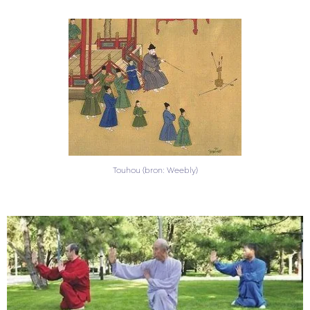
Touhou (bron: Weebly)