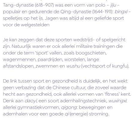
Tang-dynastie (618-907) was een vorm van polo –
jiju
–
populair en gedurende de Qing-dynastie (1644-1911):
bingxi
–
spelletjes op het ijs. Jagen was altijd al een geliefde sport
voor de welgestelden
Je kan zeggen dat deze sporten wedstrijd- of spelgericht
zijn. Natuurlijk waren er ook allerlei militaire trainingen die
onder de term ‘sport’ vallen, zoals boogschieten,
wagenmennen, paardrijden, worstelen, lange
afstandslopen, zwemmen en
wushu
(vechtsport of kungfu).
De link tussen sport en gezondheid is duidelijk, en het wekt
geen verbazing dat de Chinese cultuur, die zoveel waarde
hecht aan gezondheid, ook allerlei vormen van ‘fitness’ kent.
Denk aan
daoyi
, een soort ademhalingstechniek,
wuxingxi
:
allerlei gymnastiekvormen,
qigong
: bewegingen en
ademhalen voor een goede
qi
(energie) stroming.