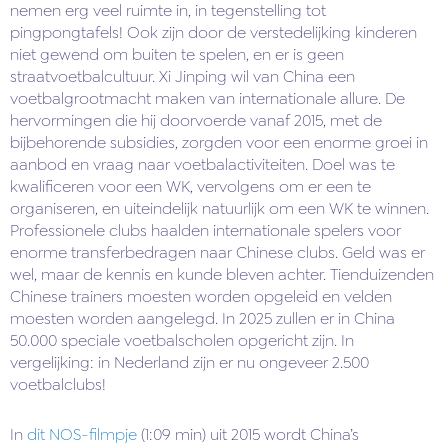
nemen erg veel ruimte in, in tegenstelling tot
pingpongtafels! Ook zijn door de verstedelijking kinderen
niet gewend om buiten te spelen, en er is geen
straatvoetbalcultuur. Xi Jinping wil van China een
voetbalgrootmacht maken van internationale allure. De
hervormingen die hij doorvoerde vanaf 2015, met de
bijbehorende subsidies, zorgden voor een enorme groei in
aanbod en vraag naar voetbalactiviteiten. Doel was te
kwalificeren voor een WK, vervolgens om er een te
organiseren, en uiteindelijk natuurlijk om een WK te winnen.
Professionele clubs haalden internationale spelers voor
enorme transferbedragen naar Chinese clubs. Geld was er
wel, maar de kennis en kunde bleven achter. Tienduizenden
Chinese trainers moesten worden opgeleid en velden
moesten worden aangelegd. In 2025 zullen er in China
50.000 speciale voetbalscholen opgericht zijn. In
vergelijking: in Nederland zijn er nu ongeveer 2.500
voetbalclubs!
In
dit NOS-filmpje
(1:09 min) uit 2015 wordt China’s