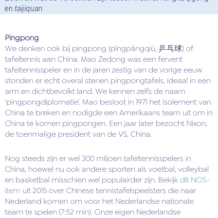
en
taijiquan
.
Pingpong
We denken ook bij pingpong (pīngpāngqiú, 乒乓球) of
tafeltennis aan China. Mao Zedong was een fervent
tafeltennisspeler en in de jaren zestig van de vorige eeuw
stonden er echt overal stenen pingpongtafels, ideaal in een
arm en dichtbevolkt land. We kennen zelfs de naam
‘pingpongdiplomatie’. Mao besloot in 1971 het isolement van
China te breken en nodigde een Amerikaans team uit om in
China te komen pingpongen. Een jaar later bezocht Nixon,
de toenmalige president van de VS, China.
Nog steeds zijn er wel 300 miljoen tafeltennisspelers in
China, hoewel nu ook andere sporten als voetbal, volleybal
en basketbal misschien wel populairder zijn. Bekijk
dit NOS-
item
uit 2015 over Chinese tennistafelspeelsters die naar
Nederland komen om voor het Nederlandse nationale
team te spelen (7:52 min). Onze eigen Nederlandse