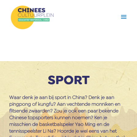
Ga
Hoo
naar
de
inhoud
SPORT
Waar denk je aan bij sport in China? Denk je aan
pingpong of kungfu? Aan vechtende monniken en
flitsende zwaarden? Zou je ook een paar bekende
Chinese topsporters kunnen noemen? Ken je
misschien de basketbalspeler Yao Ming en de
tennisspeelster Li Na? Hoorde je wel eens van het